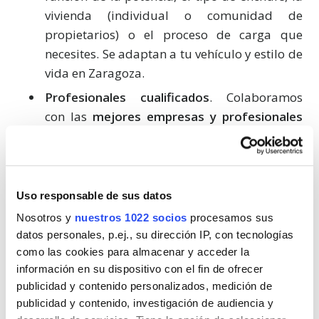
vivienda (individual o comunidad de
propietarios) o el proceso de carga que
necesites. Se adaptan a tu vehículo y estilo de
vida en Zaragoza.
Profesionales cualificados
. Colaboramos
con las
mejores empresas y profesionales
de Zaragoza en la instalación de puntos de
recarga de vehículos eléctricos,
garantizándote un alto compromiso, la
máxima calidad y el mejor precio. Siempre
Uso responsable de sus datos
manteniendo como prioridad la seguridad y
Nosotros y
nuestros 1022 socios
procesamos sus
el cumplimiento de la normativa vigente.
datos personales, p.ej., su dirección IP, con tecnologías
como las cookies para almacenar y acceder la
Presupuestos a medida
. Al rellenar el
información en su dispositivo con el fin de ofrecer
formulario de
publicidad y contenido personalizados, medición de
cargadoresdecocheselectricos.es
, varios
publicidad y contenido, investigación de audiencia y
profesionales y empresas instaladoras de