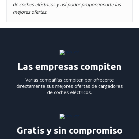
de coches eléctricos y así poder proporcionarte las
Nettbureau utiliza cookies propias y de terceros con fines
mejores ofertas.
analíticos y para mostrarte publicidad relacionada con tus
preferencias.
Puedes aceptar todas las cookies pulsando
"Aceptar". Para rechazar las cookies salvo las estrictamente
necesarias, pulsa
"Rechazar".
También puedes seleccionar
algunos tipos de cookies y pulsar "Permitir la selección" para
aceptarlos. Visita nuestra
Política de Cookies
.
Las empresas compiten
Varias compañías compiten por ofrecerte
directamente sus mejores ofertas de cargadores
de coches eléctricos.
Gratis y sin compromiso