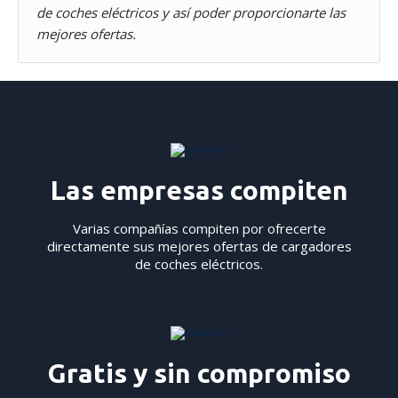
de coches eléctricos y así poder proporcionarte las
Nettbureau utiliza cookies propias y de terceros con fines
mejores ofertas.
analíticos y para mostrarte publicidad relacionada con tus
preferencias.
Puedes aceptar todas las cookies pulsando
"Aceptar". Para rechazar las cookies salvo las estrictamente
necesarias, pulsa
"Rechazar".
También puedes seleccionar
algunos tipos de cookies y pulsar "Permitir la selección" para
aceptarlos. Visita nuestra
Política de Cookies
.
Las empresas compiten
Varias compañías compiten por ofrecerte
directamente sus mejores ofertas de cargadores
de coches eléctricos.
Gratis y sin compromiso