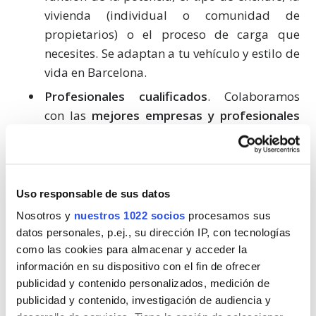
vivienda (individual o comunidad de
propietarios) o el proceso de carga que
necesites. Se adaptan a tu vehículo y estilo de
vida en Barcelona.
Profesionales cualificados
. Colaboramos
con las
mejores empresas y profesionales
de Barcelona en la instalación de puntos de
recarga de vehículos eléctricos,
garantizándote un alto compromiso, la
máxima calidad y el mejor precio. Siempre
Uso responsable de sus datos
manteniendo como prioridad la seguridad y
Nosotros y
nuestros 1022 socios
procesamos sus
el cumplimiento de la normativa vigente.
datos personales, p.ej., su dirección IP, con tecnologías
como las cookies para almacenar y acceder la
Presupuestos a medida
. Al rellenar el
información en su dispositivo con el fin de ofrecer
formulario de
publicidad y contenido personalizados, medición de
cargadoresdecocheselectricos.es
, varios
publicidad y contenido, investigación de audiencia y
profesionales y empresas instaladoras de