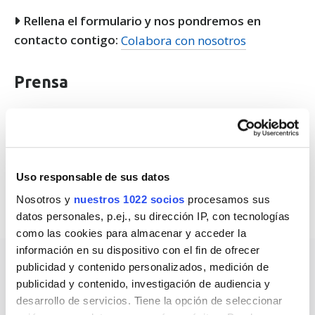
Rellena el formulario y nos pondremos en
contacto contigo:
Colabora con nosotros
Prensa
¿Eres periodista y quieres ponerte en contacto con
nosotros?
Envía un correo electrónico a
Uso responsable de sus datos
contacto@cargadoresdecocheselectricos.es
.
Nosotros y
nuestros 1022 socios
procesamos sus
datos personales, p.ej., su dirección IP, con tecnologías
como las cookies para almacenar y acceder la
información en su dispositivo con el fin de ofrecer
publicidad y contenido personalizados, medición de
publicidad y contenido, investigación de audiencia y
desarrollo de servicios. Tiene la opción de seleccionar
Nuestros premios y