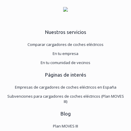
analíticos y para mostrarte publicidad relacionada con tus
preferencias.
Puedes aceptar todas las cookies pulsando
"Aceptar". Para rechazar las cookies salvo las estrictamente
necesarias, pulsa
"Rechazar".
También puedes seleccionar
Nuestros servicios
algunos tipos de cookies y pulsar "Permitir la selección" para
aceptarlos. Visita nuestra
Política de Cookies
.
Comparar cargadores de coches eléctricos
En tu empresa
En tu comunidad de vecinos
Páginas de interés
Empresas de cargadores de coches eléctricos en España
Subvenciones para cargadores de coches eléctricos (Plan MOVES
III)
Blog
Plan MOVES III